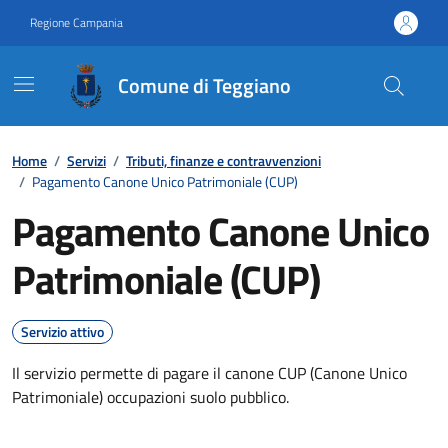
Vai ai contenuti
Vai al footer
Regione Campania
Comune di Teggiano
Contenuti in evidenza
Home
/
Servizi
/
Tributi, finanze e contravvenzioni
/
Pagamento Canone Unico Patrimoniale (CUP)
Pagamento Canone Unico
Patrimoniale (CUP)
Servizio attivo
Il servizio permette di pagare il canone CUP (Canone Unico
Patrimoniale) occupazioni suolo pubblico.