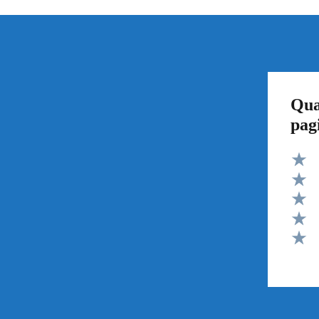
Qua
pag
Valut
Valut
Valut
Valut
Valut