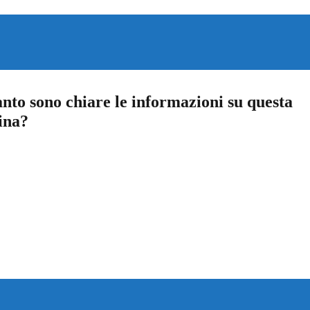
nto sono chiare le informazioni su questa
ina?
a 5 stelle su 5
a 4 stelle su 5
a 3 stelle su 5
a 2 stelle su 5
a 1 stelle su 5