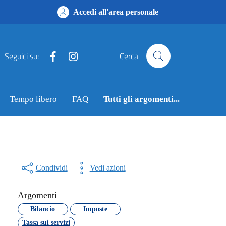
Accedi all'area personale
Facebook
Instagram
Seguici su:
Cerca
Tempo libero
FAQ
Tutti gli argomenti...
Condividi
Vedi azioni
Argomenti
Bilancio
Imposte
Tassa sui servizi