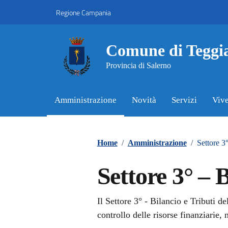
Vai ai contenuti
Vai al footer
Regione Campania
Comune di Teggi
Provincia di Salerno
Amministrazione
Novità
Servizi
Vive
Contenuti in evidenza
Home
/
Amministrazione
/
Settore 3°
Settore 3° – B
Il Settore 3° - Bilancio e Tributi d
controllo delle risorse finanziarie,