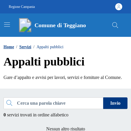
Vai ai contenuti
Vai al footer
Regione Campania
Comune di Teggiano
Contenuti in evidenza
Home
/
Servizi
/
Appalti pubblici
Appalti pubblici
Gare d’appalto e avvisi per lavori, servizi e forniture al Comune.
Esplora tutti i servizi
Cerca una parola chiave
Invio
0
servizi trovati in ordine alfabetico
Nessun altro risultato