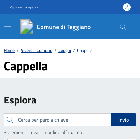
Vai ai contenuti
Vai al footer
Regione Campania
Comune di Teggiano
Contenuti in evidenza
Home
/
Vivere il Comune
/
Luoghi
/
Cappella
Cappella
Esplora
Cerca
Invio
3 elementi trovati in ordine alfabetico