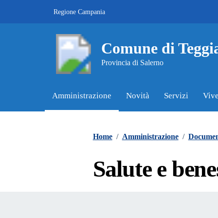
Vai ai contenuti
Vai al footer
Regione Campania
Comune di Teggi
Provincia di Salerno
Amministrazione
Novità
Servizi
Vive
Contenuti in evidenza
Home
/
Amministrazione
/
Document
Salute e bene