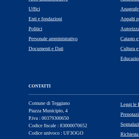
Uffici
Anagrafe 
Enti e fondazioni
Appalti p
Politici
Autorizza
Personale amministrativo
Catasto e
Documenti e Dati
Cultura e
Educazio
CONTATTI
Comune di Teggiano
Leggi le
Piazza Municipio, 4
Prenotaz
P.iva : 00379300650
Segnalazi
Codice fiscale : 83000070652
Codice univoco : UF3OGO
Richiesta