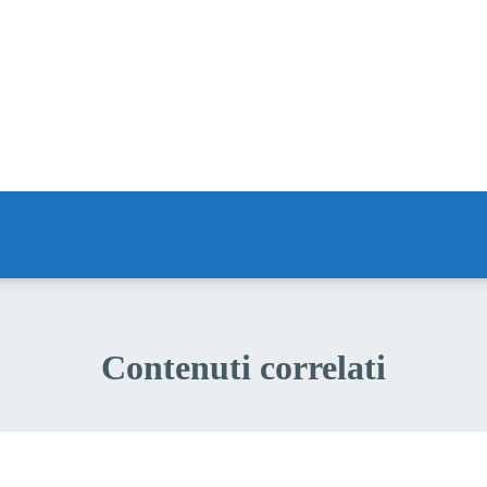
a 5 stelle su 5
a 4 stelle su 5
a 3 stelle su 5
a 2 stelle su 5
a 1 stelle su 5
Contenuti correlati