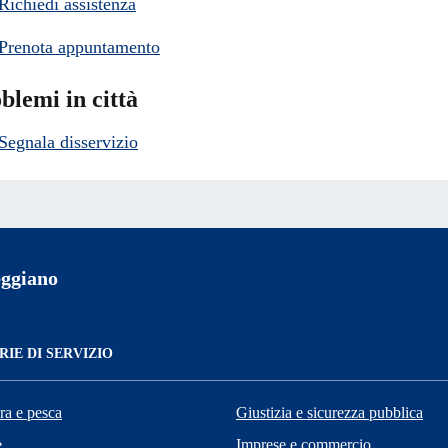
Richiedi assistenza
Prenota appuntamento
blemi in città
Segnala disservizio
ggiano
IE DI SERVIZIO
ra e pesca
Giustizia e sicurezza pubblica
e
Imprese e commercio