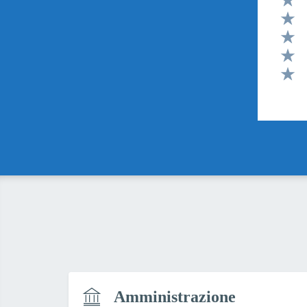
Valut
Valut
Valut
Valut
Valut
Amministrazione