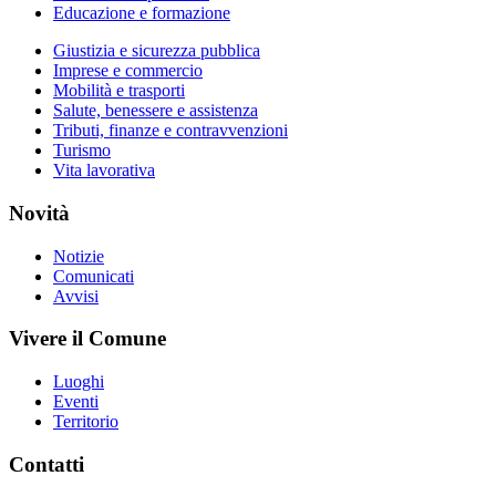
Educazione e formazione
Giustizia e sicurezza pubblica
Imprese e commercio
Mobilità e trasporti
Salute, benessere e assistenza
Tributi, finanze e contravvenzioni
Turismo
Vita lavorativa
Novità
Notizie
Comunicati
Avvisi
Vivere il Comune
Luoghi
Eventi
Territorio
Contatti