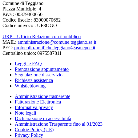
Comune di Teggiano
Piazza Municipio, 4
P.iva : 00379300650
Codice fiscale : 83000070652
Codice univoco : UF3OGO
URP – Ufficio Relazioni con il pubblico
MAIL:
amministrazione@comune.teggiano.sa.it
PEC:
protocollo-notifiche.teggiano@asmepec.it
Centralino unico: 0975587811
Leggi le FAQ
Prenotazione appuntamento
Segnalazione disservizio
Richiesta assistenza
Whistleblowing
Amministrazione trasparente
Fatturazione Elettronica
Informativa privacy
Note legali
Dichiarazione di accessibilità
Amministrazione Trasparente fino al 01/2023
Cookie Policy (UE)
Privacy Policy