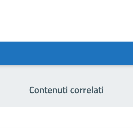
a 4 stelle su 5
a 3 stelle su 5
a 2 stelle su 5
a 1 stelle su 5
Contenuti correlati