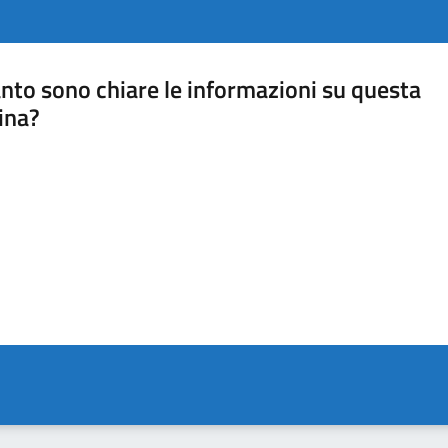
nto sono chiare le informazioni su questa
ina?
a 5 stelle su 5
a 4 stelle su 5
a 3 stelle su 5
a 2 stelle su 5
a 1 stelle su 5