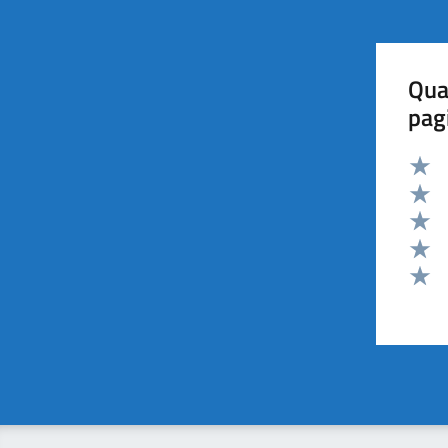
Qua
pag
Valut
Valut
Valut
Valut
Valut