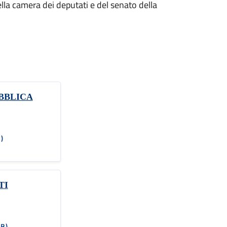
ella camera dei deputati e del senato della
BBLICA
)
TI
KB)