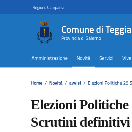
Vai ai contenuti
Vai al footer
Regione Campania
Comune di Teggi
Provincia di Salerno
Amministrazione
Novità
Servizi
Vive
Contenuti in evidenza
Home
/
Novità
/
avvisi
/
Elezioni Politiche 25 
Elezioni Politich
Scrutini definiti