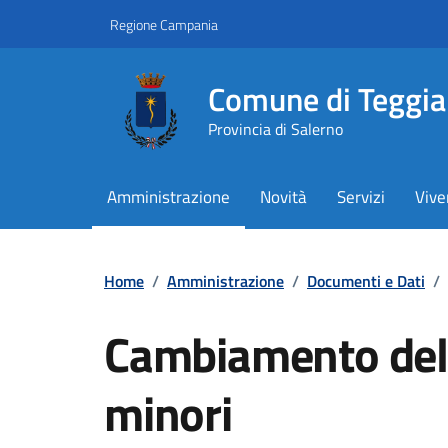
Vai ai contenuti
Vai al footer
Regione Campania
Comune di Teggi
Provincia di Salerno
Amministrazione
Novità
Servizi
Vive
Contenuti in evidenza
Home
/
Amministrazione
/
Documenti e Dati
/
Cambiamento del
minori