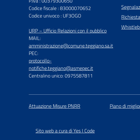
P.iva : 00379300650
Segnalazi
Codice fiscale : 83000070652
Codice univoco : UF3OGO
Richiest
Whistleb
URP – Ufficio Relazioni con il pubblico
MAIL:
amministrazione@comune.teggiano.sa.it
PEC:
protocollo-
notifiche.teggiano@asmepec.it
Centralino unico: 0975587811
Attuazione Misure PNRR
Piano di migli
Sito web a cura di Yes I Code