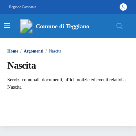
Vai ai contenuti
Vai al footer
Regione Campania
Comune di Teggiano
Contenuti in evidenza
Home
/
Argomenti
/
Nascita
Nascita
Dettagli dell'argomento
Servizi comunali, documenti, uffici, notizie ed eventi relativi a
Nascita