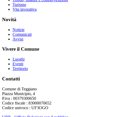
Turismo
Vita lavorativa
Novità
Notizie
Comunicati
Avvisi
Vivere il Comune
Luoghi
Eventi
Territorio
Contatti
Comune di Teggiano
Piazza Municipio, 4
P.iva : 00379300650
Codice fiscale : 83000070652
Codice univoco : UF3OGO