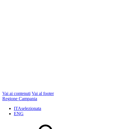
Vai ai contenuti
Vai al footer
Regione Campania
ITA
selezionata
ENG