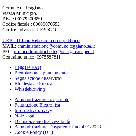
Comune di Teggiano
Piazza Municipio, 4
P.iva : 00379300650
Codice fiscale : 83000070652
Codice univoco : UF3OGO
URP – Ufficio Relazioni con il pubblico
MAIL:
amministrazione@comune.teggiano.sa.it
PEC:
protocollo-notifiche.teggiano@asmepec.it
Centralino unico: 0975587811
Leggi le FAQ
Prenotazione appuntamento
Segnalazione disservizio
Richiesta assistenza
Whistleblowing
Amministrazione trasparente
Fatturazione Elettronica
Informativa privacy
Note legali
Dichiarazione di accessibilità
Amministrazione Trasparente fino al 01/2023
Cookie Policy (UE)