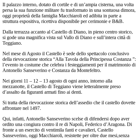
Il palazzo interno, dotato di cortile e di un’ampia cisterna, una volta
persa la sua funzione militare fu trasformato in una sontuosa dimora,
oggi proprietà della famiglia Macchiaroli ed adibita in parte a
struttura espositiva, ricettiva disponibile per cerimonie e B&B.
Dalla terrazza accanto al Castello di Diano, in pieno centro storico,
si gode una magnifica vista sul Vallo di Diano e sull’intera città di
Teggiano.
Nel mese di Agosto il Castello è sede dello spettacolo conclusivo
della rievocazione storica “Alla Tavola della Principessa Costanza ”:
l’evento in costume che celebra i festeggiamenti per il matrimonio di
Antonello Sanseverino e Costanza da Montefeltro.
Nei giorni 11 – 12 – 13 agosto di ogni anno, intorno alla
mezzanotte, il Castello di Teggiano viene letteralmente preso
d’assalto da figuranti armati fino ai denti.
Si tratta della rievocazione storica dell’assedio che il castello dovette
affrontare nel 1497.
Qui, infatti, Antonello Sanseverino scelse di difendersi dopo aver
ordito una congiura contro il re di Napoli, Federico d’Aragona. Di
fronte a un esercito di ventimila fanti e cavalieri, Castello
Sanseverino, oggi Macchiaroli, resistette per oltre due mesi,senza