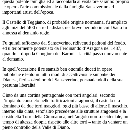
questa potente famiglia ed a raccontarla al visitatore saranno proprio
le opere d’arte commissionate dalla famiglia Sanseverino ad
importanti artisti dell’epoca.
Il Castello di Teggiano, di probabile origine normanna, fu ampliato
agli inizi del ‘400 da re Ladislao, nel breve periodo in cui Diano fu
annessa al demanio regio.
Fu quindi rafforzato dai Sanseverino, ridivenuti padroni del feudo,
ed ulteriormente potenziato da Ferdinando d’Aragona nel 1487,
quando – dopo la Congiura dei Baroni – la città passò nuovamente
al demanio.
In quell’occasione il re stanziò ben ottomila ducati in opere
pubbliche e tentò in tutti i modi di accattivarsi le simpatie dei
Dianesi, fieri sostenitori dei Sanseverino, persuadendoli della sua
presunta liberalità.
Cinto da una cortina pentagonale con torri angolari, secondo
l’impianto consueto nelle fortificazioni aragonesi, il castello era
dominato da due torri maggiori, oggi più basse di allora: il maschio,
interno alla cinta, senz’altro precedente alle strutture aragonesi e la
cosiddetta Torre della Cimmaruca, nell’angolo nord-occidentale, un
tempo di altezza doppia rispetto alle altre torri – tanto da vantare un
pieno controllo della Valle di Diano.