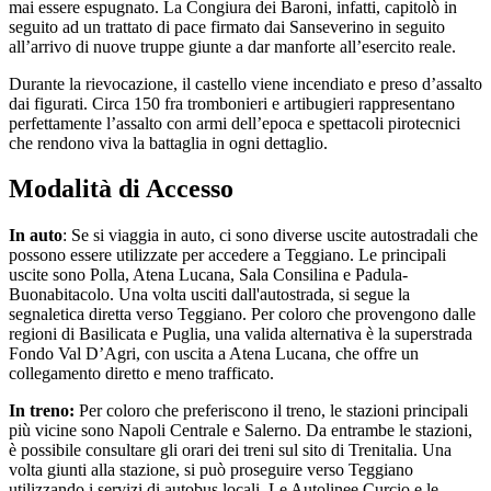
mai essere espugnato. La Congiura dei Baroni, infatti, capitolò in
seguito ad un trattato di pace firmato dai Sanseverino in seguito
all’arrivo di nuove truppe giunte a dar manforte all’esercito reale.
Durante la rievocazione, il castello viene incendiato e preso d’assalto
dai figurati. Circa 150 fra trombonieri e artibugieri rappresentano
perfettamente l’assalto con armi dell’epoca e spettacoli pirotecnici
che rendono viva la battaglia in ogni dettaglio.
Modalità di Accesso
In auto
: Se si viaggia in auto, ci sono diverse uscite autostradali che
possono essere utilizzate per accedere a Teggiano. Le principali
uscite sono Polla, Atena Lucana, Sala Consilina e Padula-
Buonabitacolo. Una volta usciti dall'autostrada, si segue la
segnaletica diretta verso Teggiano. Per coloro che provengono dalle
regioni di Basilicata e Puglia, una valida alternativa è la superstrada
Fondo Val D’Agri, con uscita a Atena Lucana, che offre un
collegamento diretto e meno trafficato.
In treno:
Per coloro che preferiscono il treno, le stazioni principali
più vicine sono Napoli Centrale e Salerno. Da entrambe le stazioni,
è possibile consultare gli orari dei treni sul sito di Trenitalia. Una
volta giunti alla stazione, si può proseguire verso Teggiano
utilizzando i servizi di autobus locali. Le Autolinee Curcio e le