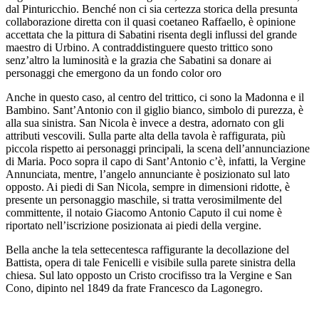
dal Pinturicchio. Benché non ci sia certezza storica della presunta
collaborazione diretta con il quasi coetaneo Raffaello, è opinione
accettata che la pittura di Sabatini risenta degli influssi del grande
maestro di Urbino. A contraddistinguere questo trittico sono
senz’altro la luminosità e la grazia che Sabatini sa donare ai
personaggi che emergono da un fondo color oro
Anche in questo caso, al centro del trittico, ci sono la Madonna e il
Bambino. Sant’Antonio con il giglio bianco, simbolo di purezza, è
alla sua sinistra. San Nicola è invece a destra, adornato con gli
attributi vescovili. Sulla parte alta della tavola è raffigurata, più
piccola rispetto ai personaggi principali, la scena dell’annunciazione
di Maria. Poco sopra il capo di Sant’Antonio c’è, infatti, la Vergine
Annunciata, mentre, l’angelo annunciante è posizionato sul lato
opposto. Ai piedi di San Nicola, sempre in dimensioni ridotte, è
presente un personaggio maschile, si tratta verosimilmente del
committente, il notaio Giacomo Antonio Caputo il cui nome è
riportato nell’iscrizione posizionata ai piedi della vergine.
Bella anche la tela settecentesca raffigurante la decollazione del
Battista, opera di tale Fenicelli e visibile sulla parete sinistra della
chiesa. Sul lato opposto un Cristo crocifisso tra la Vergine e San
Cono, dipinto nel 1849 da frate Francesco da Lagonegro.