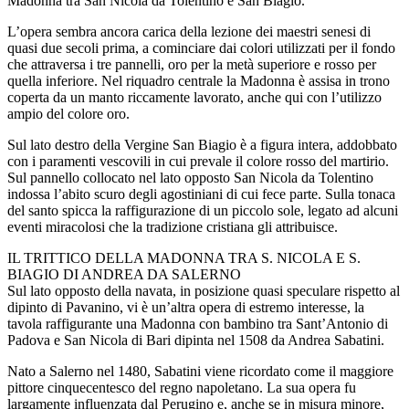
Madonna tra San Nicola da Tolentino e San Biagio.
L’opera sembra ancora carica della lezione dei maestri senesi di
quasi due secoli prima, a cominciare dai colori utilizzati per il fondo
che attraversa i tre pannelli, oro per la metà superiore e rosso per
quella inferiore. Nel riquadro centrale la Madonna è assisa in trono
coperta da un manto riccamente lavorato, anche qui con l’utilizzo
ampio del colore oro.
Sul lato destro della Vergine San Biagio è a figura intera, addobbato
con i paramenti vescovili in cui prevale il colore rosso del martirio.
Sul pannello collocato nel lato opposto San Nicola da Tolentino
indossa l’abito scuro degli agostiniani di cui fece parte. Sulla tonaca
del santo spicca la raffigurazione di un piccolo sole, legato ad alcuni
eventi miracolosi che la tradizione cristiana gli attribuisce.
IL TRITTICO DELLA MADONNA TRA S. NICOLA E S.
BIAGIO DI ANDREA DA SALERNO
Sul lato opposto della navata, in posizione quasi speculare rispetto al
dipinto di Pavanino, vi è un’altra opera di estremo interesse, la
tavola raffigurante una Madonna con bambino tra Sant’Antonio di
Padova e San Nicola di Bari dipinta nel 1508 da Andrea Sabatini.
Nato a Salerno nel 1480, Sabatini viene ricordato come il maggiore
pittore cinquecentesco del regno napoletano. La sua opera fu
largamente influenzata dal Perugino e, anche se in misura minore,