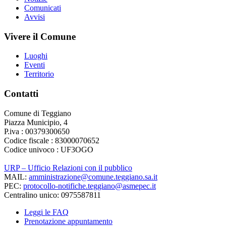
Comunicati
Avvisi
Vivere il Comune
Luoghi
Eventi
Territorio
Contatti
Comune di Teggiano
Piazza Municipio, 4
P.iva : 00379300650
Codice fiscale : 83000070652
Codice univoco : UF3OGO
URP – Ufficio Relazioni con il pubblico
MAIL:
amministrazione@comune.teggiano.sa.it
PEC:
protocollo-notifiche.teggiano@asmepec.it
Centralino unico: 0975587811
Leggi le FAQ
Prenotazione appuntamento