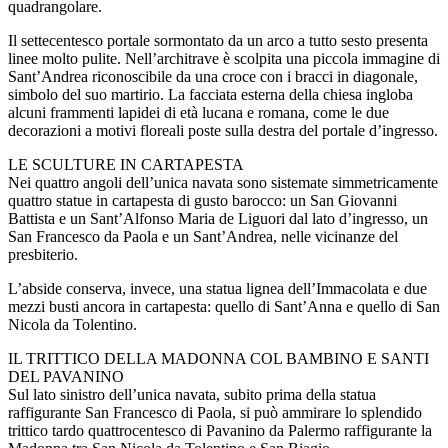
quadrangolare.
Il settecentesco portale sormontato da un arco a tutto sesto presenta
linee molto pulite. Nell’architrave è scolpita una piccola immagine di
Sant’Andrea riconoscibile da una croce con i bracci in diagonale,
simbolo del suo martirio. La facciata esterna della chiesa ingloba
alcuni frammenti lapidei di età lucana e romana, come le due
decorazioni a motivi floreali poste sulla destra del portale d’ingresso.
LE SCULTURE IN CARTAPESTA
Nei quattro angoli dell’unica navata sono sistemate simmetricamente
quattro statue in cartapesta di gusto barocco: un San Giovanni
Battista e un Sant’Alfonso Maria de Liguori dal lato d’ingresso, un
San Francesco da Paola e un Sant’Andrea, nelle vicinanze del
presbiterio.
L’abside conserva, invece, una statua lignea dell’Immacolata e due
mezzi busti ancora in cartapesta: quello di Sant’Anna e quello di San
Nicola da Tolentino.
IL TRITTICO DELLA MADONNA COL BAMBINO E SANTI
DEL PAVANINO
Sul lato sinistro dell’unica navata, subito prima della statua
raffigurante San Francesco di Paola, si può ammirare lo splendido
trittico tardo quattrocentesco di Pavanino da Palermo raffigurante la