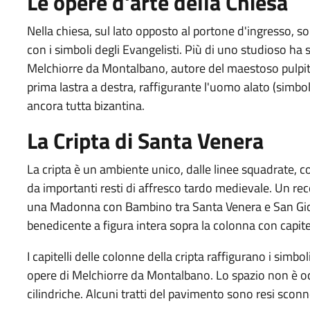
Le opere d'arte della Chiesa
Nella chiesa, sul lato opposto al portone d'ingresso, so
con i simboli degli Evangelisti. Più di uno studioso h
Melchiorre da Montalbano, autore del maestoso pulpito 
prima lastra a destra, raffigurante l'uomo alato (simbol
ancora tutta bizantina.
La Cripta di Santa Venera
La cripta è un ambiente unico, dalle linee squadrate, co
da importanti resti di affresco tardo medievale. Un rece
una Madonna con Bambino tra Santa Venera e San Giovan
benedicente a figura intera sopra la colonna con capitel
I capitelli delle colonne della cripta raffigurano i simbo
opere di Melchiorre da Montalbano. Lo spazio non è o
cilindriche. Alcuni tratti del pavimento sono resi sconne