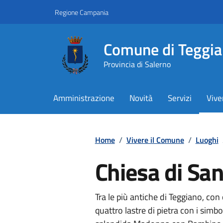
Vai ai contenuti
Vai al footer
Regione Campania
Comune di Teggi
Provincia di Salerno
Amministrazione
Novità
Servizi
Vive
Contenuti in evidenza
Home
/
Vivere il Comune
/
Luoghi
Chiesa di Sa
Tra le più antiche di Teggiano, con
quattro lastre di pietra con i simbo