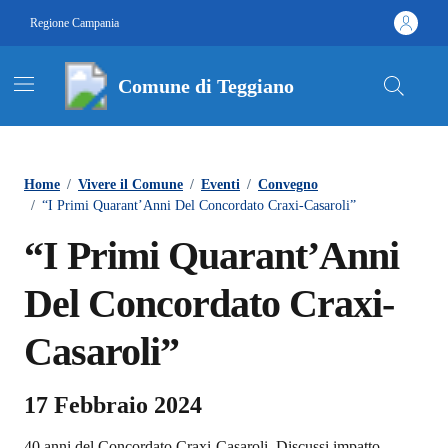
Vai ai contenuti
Vai al footer
Regione Campania
Comune di Teggiano
Contenuti in evidenza
Home
/
Vivere il Comune
/
Eventi
/
Convegno
/
“I Primi Quarant’Anni Del Concordato Craxi-Casaroli”
“I Primi Quarant’Anni
Del Concordato Craxi-
Casaroli”
17 Febbraio 2024
40 anni del Concordato Craxi-Casaroli. Discussi impatto,