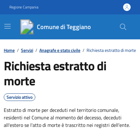
Vai ai contenuti
Vai al footer
Regione Campania
Comune di Teggiano
Contenuti in evidenza
Home
/
Servizi
/
Anagrafe e stato civile
/
Richiesta estratto di morte
Richiesta estratto di
morte
Servizio attivo
Estratto di morte per deceduti nel territorio comunale,
residenti nel Comune al momento del decesso, deceduti
all'estero se l'atto di morte è trascritto nei registri dell'ente.