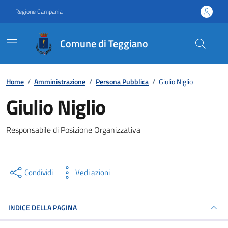
Vai ai contenuti
Vai al footer
Regione Campania
Comune di Teggiano
Contenuti in evidenza
Home
/
Amministrazione
/
Persona Pubblica
/
Giulio Niglio
Giulio Niglio
Responsabile di Posizione Organizzativa
Condividi
Vedi azioni
INDICE DELLA PAGINA