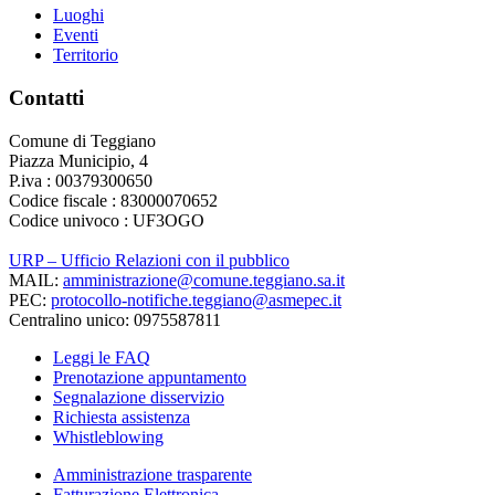
Luoghi
Eventi
Territorio
Contatti
Comune di Teggiano
Piazza Municipio, 4
P.iva : 00379300650
Codice fiscale : 83000070652
Codice univoco : UF3OGO
URP – Ufficio Relazioni con il pubblico
MAIL:
amministrazione@comune.teggiano.sa.it
PEC:
protocollo-notifiche.teggiano@asmepec.it
Centralino unico: 0975587811
Leggi le FAQ
Prenotazione appuntamento
Segnalazione disservizio
Richiesta assistenza
Whistleblowing
Amministrazione trasparente
Fatturazione Elettronica