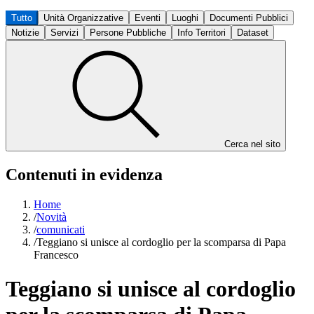
Tutto
Unità Organizzative
Eventi
Luoghi
Documenti Pubblici
Notizie
Servizi
Persone Pubbliche
Info Territori
Dataset
Cerca nel sito
Contenuti in evidenza
Home
/
Novità
/
comunicati
/
Teggiano si unisce al cordoglio per la scomparsa di Papa
Francesco
Teggiano si unisce al cordoglio