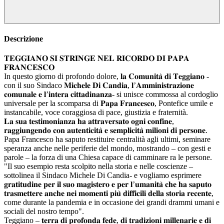
Descrizione
𝐓𝐄𝐆𝐆𝐈𝐀𝐍𝐎 𝐒𝐈 𝐒𝐓𝐑𝐈𝐍𝐆𝐄 𝐍𝐄𝐋 𝐑𝐈𝐂𝐎𝐑𝐃𝐎 𝐃𝐈 𝐏𝐀𝐏𝐀
𝐅𝐑𝐀𝐍𝐂𝐄𝐒𝐂𝐎
In questo giorno di profondo dolore, 𝐥𝐚 𝐂𝐨𝐦𝐮𝐧𝐢𝐭𝐚̀ 𝐝𝐢 𝐓𝐞𝐠𝐠𝐢𝐚𝐧𝐨 -
con il suo Sindaco 𝐌𝐢𝐜𝐡𝐞𝐥𝐞 𝐃𝐢 𝐂𝐚𝐧𝐝𝐢𝐚, 𝐥’𝐀𝐦𝐦𝐢𝐧𝐢𝐬𝐭𝐫𝐚𝐳𝐢𝐨𝐧𝐞
𝐜𝐨𝐦𝐮𝐧𝐚𝐥𝐞 𝐞 𝐥’𝐢𝐧𝐭𝐞𝐫𝐚 𝐜𝐢𝐭𝐭𝐚𝐝𝐢𝐧𝐚𝐧𝐳𝐚- si unisce commossa al cordoglio
universale per la scomparsa di 𝐏𝐚𝐩𝐚 𝐅𝐫𝐚𝐧𝐜𝐞𝐬𝐜𝐨, Pontefice umile e
instancabile, voce coraggiosa di pace, giustizia e fraternità.
𝐋𝐚 𝐬𝐮𝐚 𝐭𝐞𝐬𝐭𝐢𝐦𝐨𝐧𝐢𝐚𝐧𝐳𝐚 𝐡𝐚 𝐚𝐭𝐭𝐫𝐚𝐯𝐞𝐫𝐬𝐚𝐭𝐨 𝐨𝐠𝐧𝐢 𝐜𝐨𝐧𝐟𝐢𝐧𝐞,
𝐫𝐚𝐠𝐠𝐢𝐮𝐧𝐠𝐞𝐧𝐝𝐨 𝐜𝐨𝐧 𝐚𝐮𝐭𝐞𝐧𝐭𝐢𝐜𝐢𝐭𝐚̀ 𝐞 𝐬𝐞𝐦𝐩𝐥𝐢𝐜𝐢𝐭𝐚̀ 𝐦𝐢𝐥𝐢𝐨𝐧𝐢 𝐝𝐢 𝐩𝐞𝐫𝐬𝐨𝐧𝐞.
Papa Francesco ha saputo restituire centralità agli ultimi, seminare
speranza anche nelle periferie del mondo, mostrando – con gesti e
parole – la forza di una Chiesa capace di camminare ra le persone.
"Il suo esempio resta scolpito nella storia e nelle coscienze –
sottolinea il Sindaco Michele Di Candia- e vogliamo esprimere
𝐠𝐫𝐚𝐭𝐢𝐭𝐮𝐝𝐢𝐧𝐞 𝐩𝐞𝐫 𝐢𝐥 𝐬𝐮𝐨 𝐦𝐚𝐠𝐢𝐬𝐭𝐞𝐫𝐨 𝐞 𝐩𝐞𝐫 𝐥’𝐮𝐦𝐚𝐧𝐢𝐭𝐚̀ 𝐜𝐡𝐞 𝐡𝐚 𝐬𝐚𝐩𝐮𝐭𝐨
𝐭𝐫𝐚𝐬𝐦𝐞𝐭𝐭𝐞𝐫𝐞 𝐚𝐧𝐜𝐡𝐞 𝐧𝐞𝐢 𝐦𝐨𝐦𝐞𝐧𝐭𝐢 𝐩𝐢𝐮̀ 𝐝𝐢𝐟𝐟𝐢𝐜𝐢𝐥𝐢 𝐝𝐞𝐥𝐥𝐚 𝐬𝐭𝐨𝐫𝐢𝐚 𝐫𝐞𝐜𝐞𝐧𝐭𝐞,
come durante la pandemia e in occasione dei grandi drammi umani e
sociali del nostro tempo".
Teggiano – 𝐭𝐞𝐫𝐫𝐚 𝐝𝐢 𝐩𝐫𝐨𝐟𝐨𝐧𝐝𝐚 𝐟𝐞𝐝𝐞, 𝐝𝐢 𝐭𝐫𝐚𝐝𝐢𝐳𝐢𝐨𝐧𝐢 𝐦𝐢𝐥𝐥𝐞𝐧𝐚𝐫𝐢𝐞 𝐞 𝐝𝐢