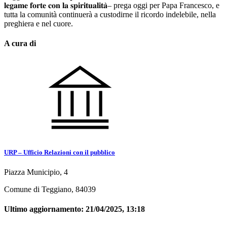
𝐥𝐞𝐠𝐚𝐦𝐞 𝐟𝐨𝐫𝐭𝐞 𝐜𝐨𝐧 𝐥𝐚 𝐬𝐩𝐢𝐫𝐢𝐭𝐮𝐚𝐥𝐢𝐭𝐚̀– prega oggi per Papa Francesco, e
tutta la comunità continuerà a custodirne il ricordo indelebile, nella
preghiera e nel cuore.
A cura di
URP – Ufficio Relazioni con il pubblico
Piazza Municipio, 4
Comune di Teggiano, 84039
Ultimo aggiornamento:
21/04/2025, 13:18