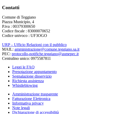
Contatti
Comune di Teggiano
Piazza Municipio, 4
P.iva : 00379300650
Codice fiscale : 83000070652
Codice univoco : UF3OGO
URP – Ufficio Relazioni con il pubblico
MAIL:
amministrazione@comune.teggiano.sa.it
PEC:
protocollo-notifiche.teggiano@asmepec.it
Centralino unico: 0975587811
Leggi le FAQ
Prenotazione appuntamento
Segnalazione disservizio
Richiesta assistenza
Whistleblowing
Amministrazione trasparente
Fatturazione Elettronica
Informativa privacy
Note legali
Dichiarazione di accessibilità