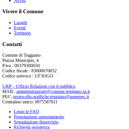
Avvisi
Vivere il Comune
Luoghi
Eventi
Territorio
Contatti
Comune di Teggiano
Piazza Municipio, 4
P.iva : 00379300650
Codice fiscale : 83000070652
Codice univoco : UF3OGO
URP – Ufficio Relazioni con il pubblico
MAIL:
amministrazione@comune.teggiano.sa.it
PEC:
protocollo-notifiche.teggiano@asmepec.it
Centralino unico: 0975587811
Leggi le FAQ
Prenotazione appuntamento
Segnalazione disservizio
Richiesta assistenza