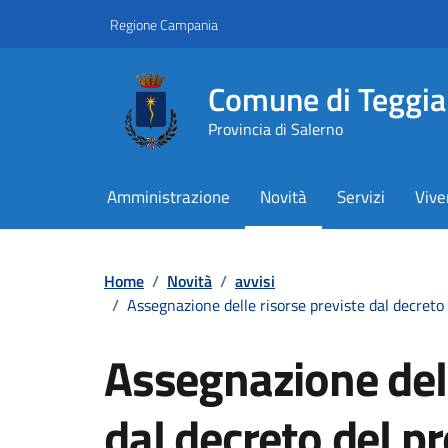
Vai ai contenuti
Vai al footer
Regione Campania
Comune di Teggi
Provincia di Salerno
Amministrazione
Novità
Servizi
Vive
Contenuti in evidenza
Home
/
Novità
/
avvisi
/
Assegnazione delle risorse previste dal decreto
Assegnazione dell
dal decreto del p