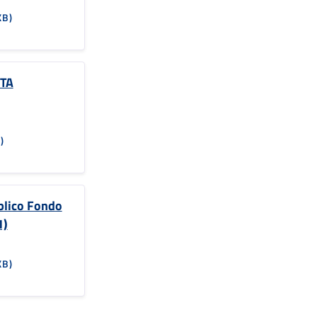
KB)
STA
)
blico Fondo
1)
KB)