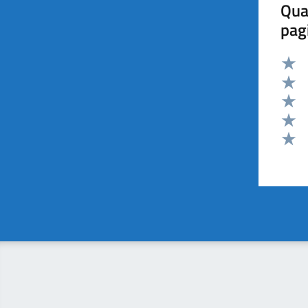
Qua
pag
Valut
Valut
Valut
Valut
Valut