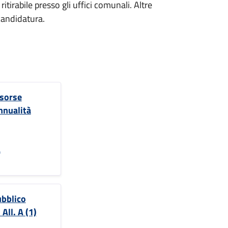
tirabile presso gli uffici comunali. Altre
candidatura.
isorse
nnualità
)
bblico
ll. A (1)