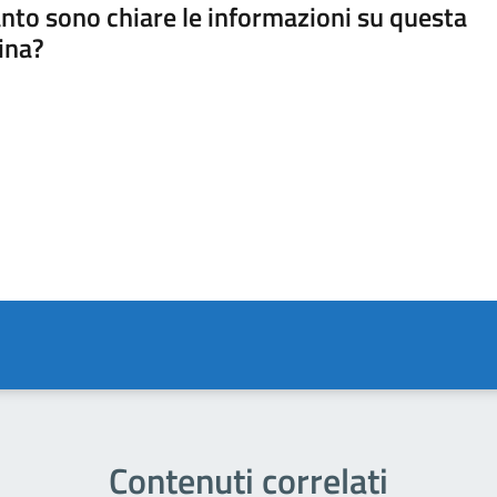
nto sono chiare le informazioni su questa
ina?
a 5 stelle su 5
a 4 stelle su 5
a 3 stelle su 5
a 2 stelle su 5
a 1 stelle su 5
Contenuti correlati