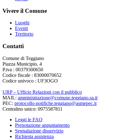
Vivere il Comune
Luoghi
Eventi
Territorio
Contatti
Comune di Teggiano
Piazza Municipio, 4
P.iva : 00379300650
Codice fiscale : 83000070652
Codice univoco : UF3OGO
URP – Ufficio Relazioni con il pubblico
MAIL:
amministrazione@comune.teggiano.sa.it
PEC:
protocollo-notifiche.teggiano@asmepec.it
Centralino unico: 0975587811
Leggi le FAQ
Prenotazione appuntamento
Segnalazione disservizio
Richiesta assistenza