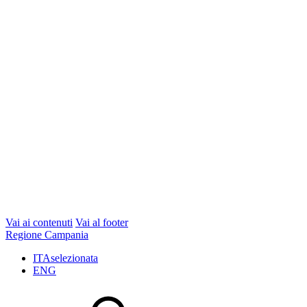
Vai ai contenuti
Vai al footer
Regione Campania
ITA
selezionata
ENG