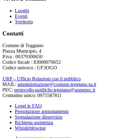
Luoghi
Eventi
Territorio
Contatti
Comune di Teggiano
Piazza Municipio, 4
P.iva : 00379300650
Codice fiscale : 83000070652
Codice univoco : UF3OGO
URP – Ufficio Relazioni con il pubblico
MAIL:
amministrazione@comune.teggiano.sa.it
PEC:
protocollo-notifiche.teggiano@asmepec.it
Centralino unico: 0975587811
Leggi le FAQ
Prenotazione appuntamento
Segnalazione disservizio
Richiesta assistenza
Whistleblowing