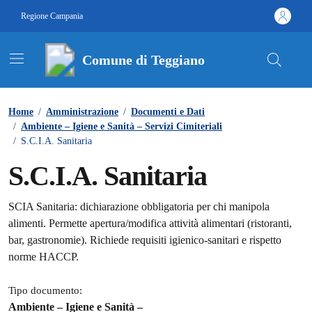
Vai ai contenuti
Vai al footer
Regione Campania
Comune di Teggiano
Contenuti in evidenza
Home
/
Amministrazione
/
Documenti e Dati
/
Ambiente – Igiene e Sanità – Servizi Cimiteriali
/
S.C.I.A. Sanitaria
S.C.I.A. Sanitaria
Dettagli del documento
SCIA Sanitaria: dichiarazione obbligatoria per chi manipola
alimenti. Permette apertura/modifica attività alimentari (ristoranti,
bar, gastronomie). Richiede requisiti igienico-sanitari e rispetto
norme HACCP.
Tipo documento:
Ambiente – Igiene e Sanità –