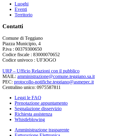
Luoghi
Eventi
Territorio
Contatti
Comune di Teggiano
Piazza Municipio, 4
P.iva : 00379300650
Codice fiscale : 83000070652
Codice univoco : UF3OGO
URP – Ufficio Relazioni con il pubblico
MAIL:
amministrazione@comune.teggiano.sa.it
PEC:
protocollo-notifiche.teggiano@asmepec.it
Centralino unico: 0975587811
Leggi le FAQ
Prenotazione appuntamento
Segnalazione disservizio
Richiesta assistenza
Whistleblowing
Amministrazione trasparente
Fatturazione Elettronica