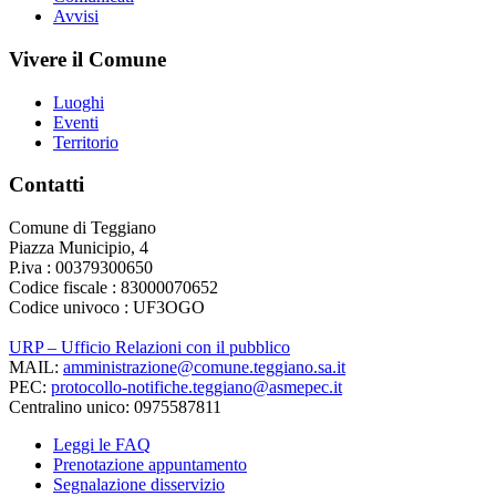
Avvisi
Vivere il Comune
Luoghi
Eventi
Territorio
Contatti
Comune di Teggiano
Piazza Municipio, 4
P.iva : 00379300650
Codice fiscale : 83000070652
Codice univoco : UF3OGO
URP – Ufficio Relazioni con il pubblico
MAIL:
amministrazione@comune.teggiano.sa.it
PEC:
protocollo-notifiche.teggiano@asmepec.it
Centralino unico: 0975587811
Leggi le FAQ
Prenotazione appuntamento
Segnalazione disservizio