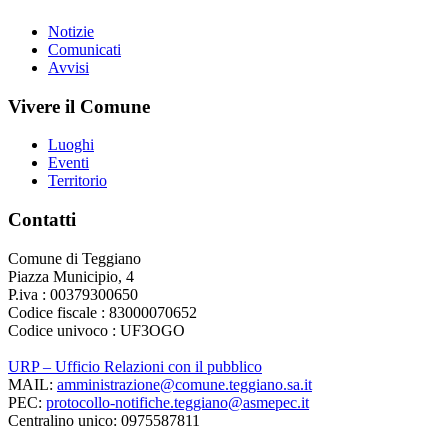
Notizie
Comunicati
Avvisi
Vivere il Comune
Luoghi
Eventi
Territorio
Contatti
Comune di Teggiano
Piazza Municipio, 4
P.iva : 00379300650
Codice fiscale : 83000070652
Codice univoco : UF3OGO
URP – Ufficio Relazioni con il pubblico
MAIL:
amministrazione@comune.teggiano.sa.it
PEC:
protocollo-notifiche.teggiano@asmepec.it
Centralino unico: 0975587811