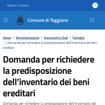
Vai ai contenuti
Vai al footer
Regione Campania
Comune di Teggiano
Contenuti in evidenza
Home
/
Amministrazione
/
Documenti e Dati
/
Famiglia
/
Domanda per richiedere la predisposizione dell’inventario dei beni
ereditari
Domanda per richiedere
la predisposizione
dell’inventario dei beni
ereditari
Dettagli del documento
Domanda per richiedere la predisposizione dell'inventario dei