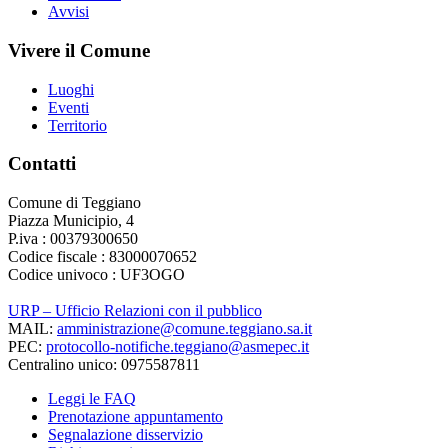
Avvisi
Vivere il Comune
Luoghi
Eventi
Territorio
Contatti
Comune di Teggiano
Piazza Municipio, 4
P.iva : 00379300650
Codice fiscale : 83000070652
Codice univoco : UF3OGO
URP – Ufficio Relazioni con il pubblico
MAIL:
amministrazione@comune.teggiano.sa.it
PEC:
protocollo-notifiche.teggiano@asmepec.it
Centralino unico: 0975587811
Leggi le FAQ
Prenotazione appuntamento
Segnalazione disservizio