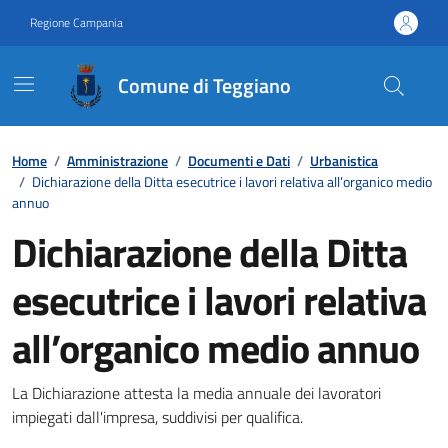
Vai ai contenuti
Vai al footer
Regione Campania
Comune di Teggiano
Contenuti in evidenza
Home
/
Amministrazione
/
Documenti e Dati
/
Urbanistica
/
Dichiarazione della Ditta esecutrice i lavori relativa all’organico medio
annuo
Dichiarazione della Ditta
esecutrice i lavori relativa
all’organico medio annuo
Dettagli del documento
La Dichiarazione attesta la media annuale dei lavoratori
impiegati dall'impresa, suddivisi per qualifica.