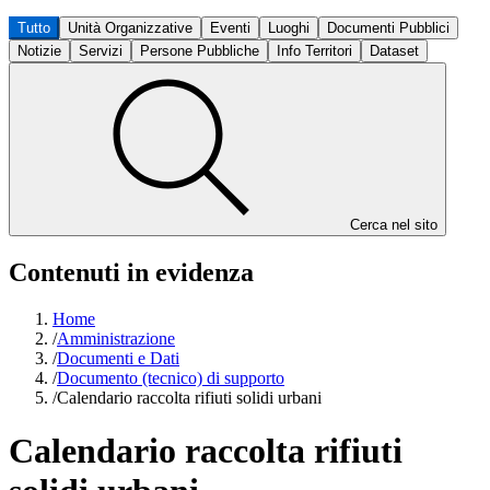
Tutto
Unità Organizzative
Eventi
Luoghi
Documenti Pubblici
Notizie
Servizi
Persone Pubbliche
Info Territori
Dataset
Cerca nel sito
Contenuti in evidenza
Home
/
Amministrazione
/
Documenti e Dati
/
Documento (tecnico) di supporto
/
Calendario raccolta rifiuti solidi urbani
Calendario raccolta rifiuti