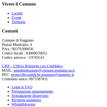
Vivere il Comune
Luoghi
Eventi
Territorio
Contatti
Comune di Teggiano
Piazza Municipio, 4
P.iva : 00379300650
Codice fiscale : 83000070652
Codice univoco : UF3OGO
URP – Ufficio Relazioni con il pubblico
MAIL:
amministrazione@comune.teggiano.sa.it
PEC:
protocollo-notifiche.teggiano@asmepec.it
Centralino unico: 0975587811
Leggi le FAQ
Prenotazione appuntamento
Segnalazione disservizio
Richiesta assistenza
Whistleblowing