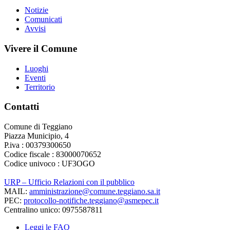
Notizie
Comunicati
Avvisi
Vivere il Comune
Luoghi
Eventi
Territorio
Contatti
Comune di Teggiano
Piazza Municipio, 4
P.iva : 00379300650
Codice fiscale : 83000070652
Codice univoco : UF3OGO
URP – Ufficio Relazioni con il pubblico
MAIL:
amministrazione@comune.teggiano.sa.it
PEC:
protocollo-notifiche.teggiano@asmepec.it
Centralino unico: 0975587811
Leggi le FAQ