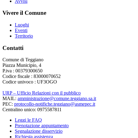
Avvisi
Vivere il Comune
Luoghi
Eventi
Territorio
Contatti
Comune di Teggiano
Piazza Municipio, 4
P.iva : 00379300650
Codice fiscale : 83000070652
Codice univoco : UF3OGO
URP – Ufficio Relazioni con il pubblico
MAIL:
amministrazione@comune.teggiano.sa.it
PEC:
protocollo-notifiche.teggiano@asmepec.it
Centralino unico: 0975587811
Leggi le FAQ
Prenotazione appuntamento
Segnalazione disservizio
Richiesta assistenza