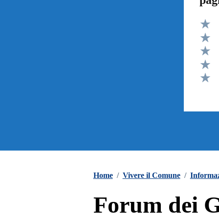
pag
Valut
Valut
Valut
Valut
Valut
Home
/
Vivere il Comune
/
Informaz
Forum dei G