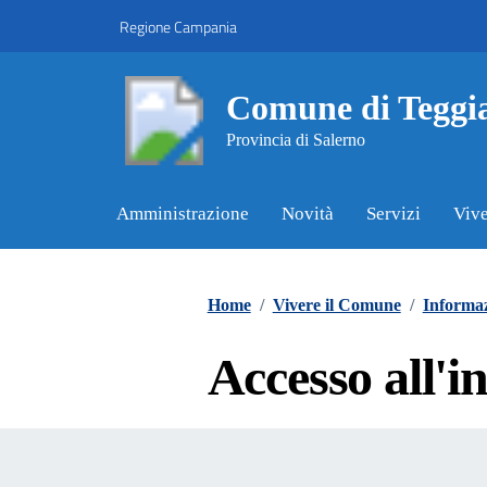
Vai ai contenuti
Vai al footer
Regione Campania
Comune di Teggi
Provincia di Salerno
Amministrazione
Novità
Servizi
Vive
Contenuti in evidenza
Home
/
Vivere il Comune
/
Informaz
Accesso all'