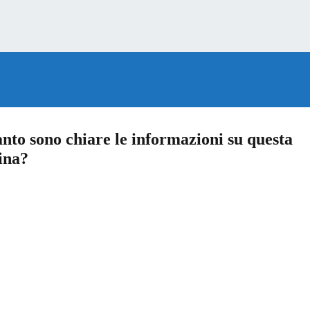
nto sono chiare le informazioni su questa
ina?
a 5 stelle su 5
a 4 stelle su 5
a 3 stelle su 5
a 2 stelle su 5
a 1 stelle su 5