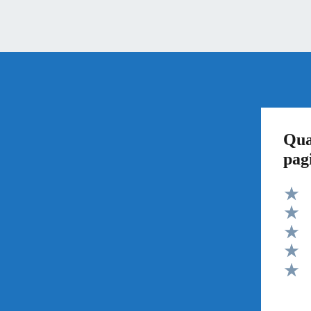
Qua
pag
Valut
Valut
Valut
Valut
Valut