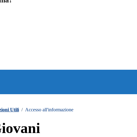
ina?
a 5 stelle su 5
a 4 stelle su 5
a 3 stelle su 5
a 2 stelle su 5
a 1 stelle su 5
ioni Utili
/
Accesso all'informazione
iovani